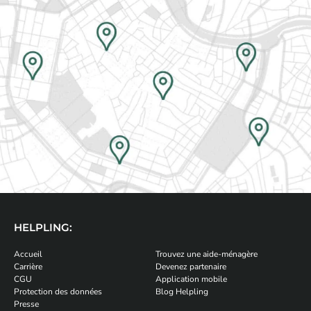
HELPLING:
Accueil
Trouvez une aide-ménagère
Carrière
Devenez partenaire
CGU
Application mobile
Protection des données
Blog Helpling
Presse