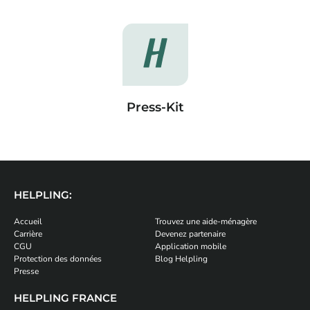
Press-Kit
HELPLING:
Accueil
Trouvez une aide-ménagère
Carrière
Devenez partenaire
CGU
Application mobile
Protection des données
Blog Helpling
Presse
HELPLING FRANCE