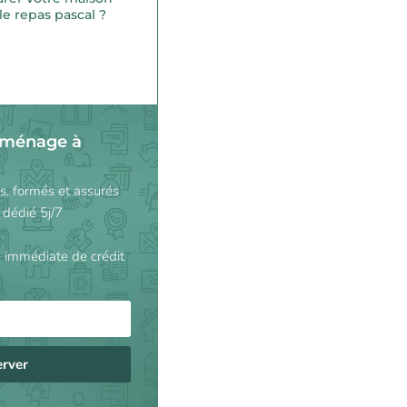
le repas pascal ?
 ménage à
és, formés et assurés
 dédié 5j/7
 immédiate de crédit
erver