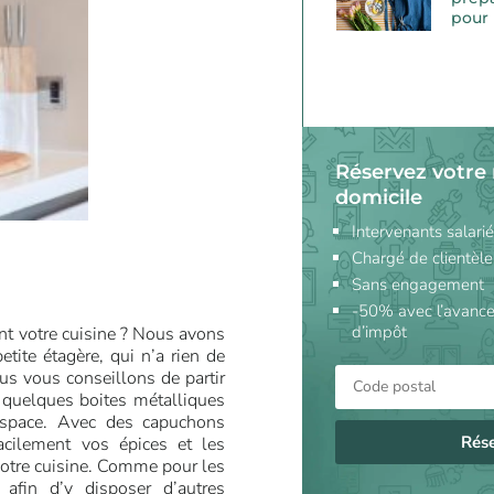
pour 
Réservez votre
domicile
Intervenants salari
Chargé de clientèle
Sans engagement
-50% avec l’avance
d’impôt
nt votre cuisine ? Nous avons
etite étagère, qui n’a rien de
us vous conseillons de partir
r quelques boites métalliques
espace. Avec des capuchons
Rés
facilement vos épices et les
 votre cuisine. Comme pour les
afin d’y disposer d’autres