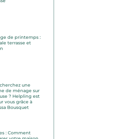
sse
ge de printemps :
ale terrasse et
on
 cherchez une
e de ménage sur
use ? Helpling est
ur vous grâce à
ssa Bousquet
es : Comment
rer votre maison