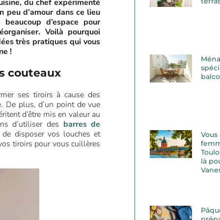
terra
uisine, du chef expérimenté
un peu d’amour dans ce lieu
s beaucoup d’espace pour
réorganiser. Voilà pourquoi
dées très pratiques qui vous
ne !
Ména
spéci
s couteaux
balc
mer ses tiroirs à cause des
e. De plus, d’un point de vue
ritent d’être mis en valeur au
ns d’utiliser des
barres de
 de disposer vos louches et
Vous
os tiroirs pour vous cuillères
femm
Toulo
là po
Vane
Pâqu
prépa