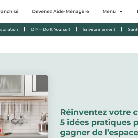
ranchisé
Devenez Aide-Ménagère
Menu
nspiration
DIY – Do It Yourself
Environnement
Sant
Réinventez votre c
5 idées pratiques 
gagner de l’espace