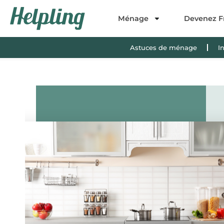
Ménage
Devenez F
Astuces de ménage
I