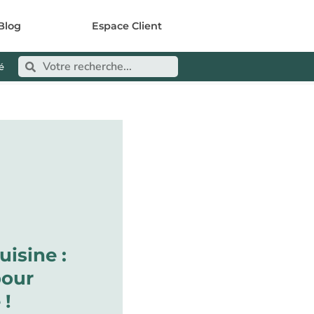
Blog
Espace Client
é
uisine :
pour
 !