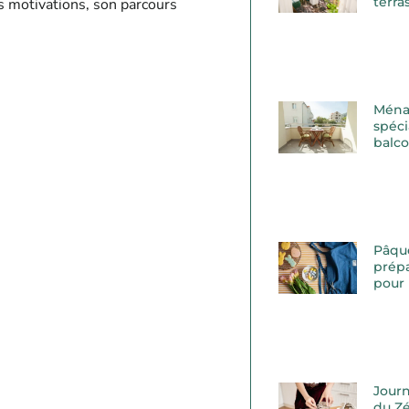
terra
s motivations, son parcours
Ména
spéci
balc
Pâqu
prépa
pour 
Journ
du Zé