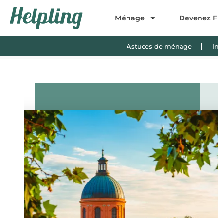
Ménage
Devenez F
Astuces de ménage
I