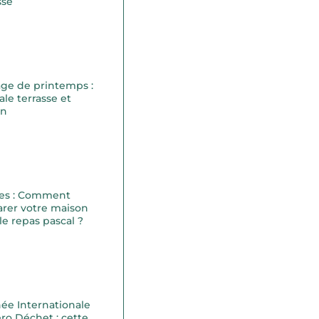
sse
ge de printemps :
ale terrasse et
on
es : Comment
rer votre maison
le repas pascal ?
ée Internationale
ro Déchet : cette