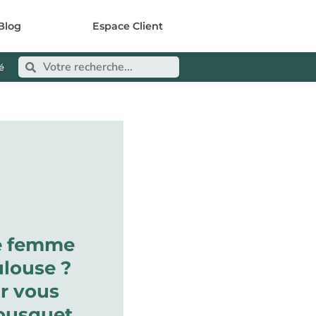
Blog
Espace Client
é
e femme
louse ?
ur vous
ousquet