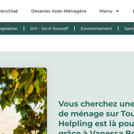
ranchisé
Devenez Aide-Ménagère
Menu
nspiration
DIY – Do It Yourself
Environnement
Sant
Vous cherchez un
de ménage sur Tou
Helpling est là po
grâce à Vanessa B