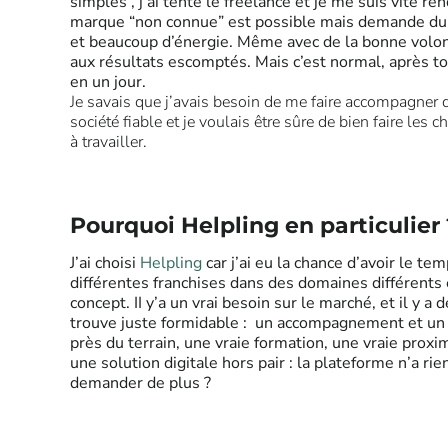
simples , j’ai tenté le freelance et je me suis vite 
marque “non connue” est possible mais demande d
et beaucoup d’énergie. Même avec de la bonne volont
aux résultats escomptés. Mais c’est normal, après to
en un jour.
Je savais que j’avais besoin de me faire accompagner
société fiable et je voulais être sûre de bien faire les 
à travailler.
Pourquoi Helpling en particulier 
J’ai choisi
Helpling
car j’ai eu la chance d’avoir le t
différentes franchises dans des domaines différents et
concept. II y’a un vrai besoin sur le marché, et il y a
trouve juste formidable : un accompagnement et un 
près du terrain, une vraie formation, une vraie proxim
une solution digitale hors pair : la plateforme n’a rie
demander de plus ?