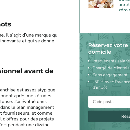
anné
zéro
mots
e. Il s’agit d’une marque qui
 innovante et qui se donne
Réservez votre
domicile
Intervenants salari
Chargé de clientèle
sionnel avant de
Sans engagement
-50% avec l’avance
d’impôt
anchise est assez atypique.
idement après mes études,
louse. J’ai évolué dans
é dans le lean management ,
t fournisseurs, et comme
Rés
 d’offres pour des projets
Ceci pendant une dizaine