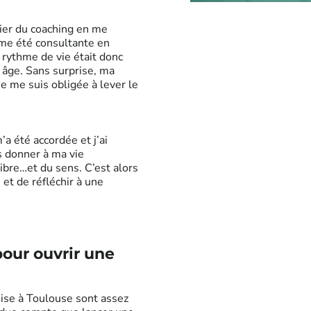
ier du coaching en me
ême été consultante en
 rythme de vie était donc
s âge. Sans surprise, ma
je me suis obligée à lever le
a été accordée et j’ai
s donner à ma vie
ibre…et du sens. C’est alors
 et de réfléchir à une
pour ouvrir une
hise à Toulouse sont assez