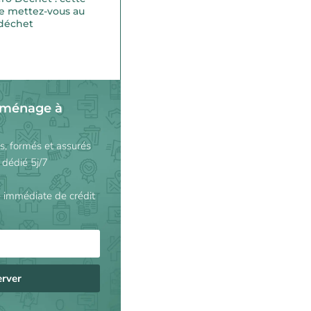
e mettez-vous au
 déchet
 ménage à
és, formés et assurés
 dédié 5j/7
 immédiate de crédit
erver