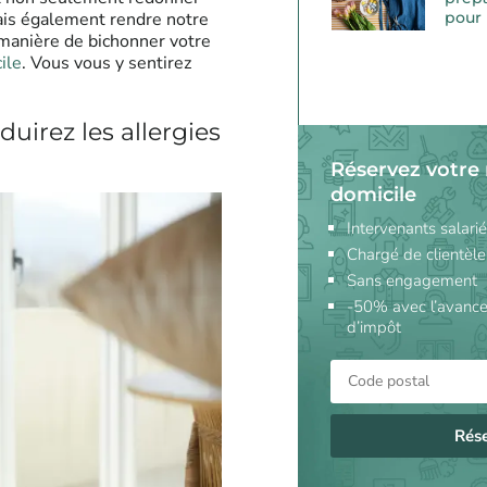
pour 
mais également rendre notre
 manière de bichonner votre
ile
. Vous vous y sentirez
duirez les allergies
Réservez votre
domicile
Intervenants salari
Chargé de clientèle
Sans engagement
-50% avec l’avance
d’impôt
Rés