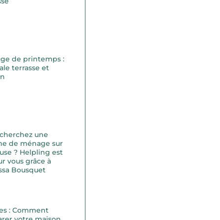
sse
ge de printemps :
ale terrasse et
on
 cherchez une
e de ménage sur
use ? Helpling est
ur vous grâce à
ssa Bousquet
es : Comment
rer votre maison