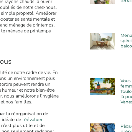
terra
s rayons chauds, à ouvrir
s oubliés de notre chez-nous.
a simple propreté. Améliorer
 booster sa santé mentale et
grand ménage de printemps.
 le ménage de printemps
Ména
spéci
balc
vous
ité de notre cadre de vie. En
éons un environnement plus
Vous
désordre peuvent rendre un
femm
e humeur et notre bien-être
Toulo
r, nous améliorons l’hygiène
là po
et nos familles.
Vane
par la réorganisation de
n idéale de
réévaluer
 n’est plus utile et de
Pâqu
ut non seulement redonner
prépa