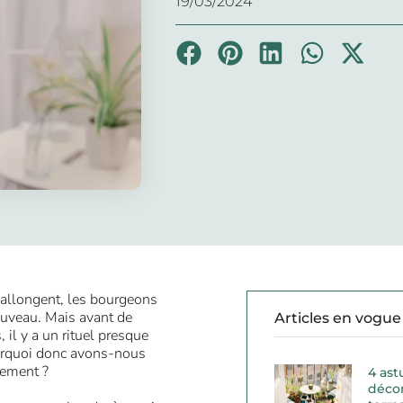
19/03/2024
’allongent, les bourgeons
ouveau. Mais avant de
Articles en vogue
 il y a un rituel presque
urquoi donc avons-nous
gement ?
4 ast
décor