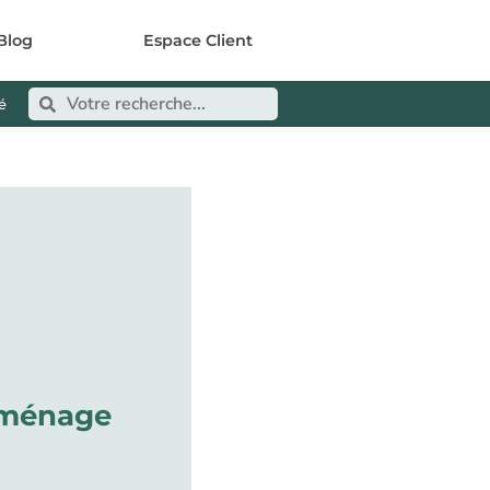
Blog
Espace Client
é
 ménage