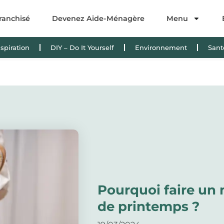
ranchisé
Devenez Aide-Ménagère
Menu
nspiration
DIY – Do It Yourself
Environnement
Sant
Pourquoi faire un
de printemps ?