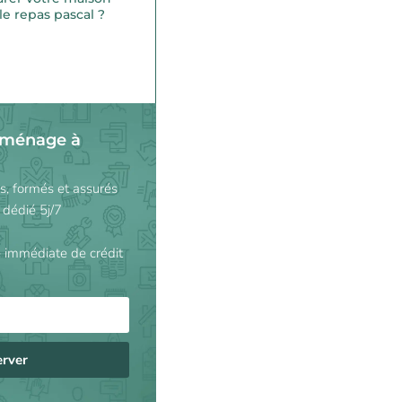
le repas pascal ?
 ménage à
és, formés et assurés
 dédié 5j/7
 immédiate de crédit
erver