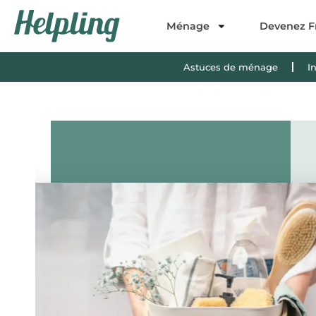
Ménage
Devenez F
Astuces de ménage
I