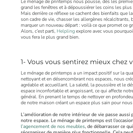
Le ménage de printemps nous pousse, dès les premier
grand les fenêtres et à dépoussiérer les coins les plu
Mais derrière ce réflexe se cachent des bienfaits que l
son cadre de vie, chasser les allergènes récalcitrants,
marquer un nouveau départ : voilà ce que promet ce 
Alors, c’est parti,
Helpling
explore avec vous pourquoi
vous fera le plus grand bien.
1- Vous vous sentirez mieux chez 
Le ménage de printemps a un impact positif sur la qual
nettoyant et en désencombrant nos espaces, nous cr
agréable et accueillant. La saleté, la poussière et le 
espace inconfortable et angoissant, ce qui affecte notr
général. En prenant le temps de nettoyer en profondeu
de notre maison créant un espace plus sain pour nous 
L’amélioration de notre intérieur de vie passe aussi 
notre espace. Le ménage de printemps est l’occasio
l’agencement de nos meubles
, de débarrasser ce qui
réorganiser de manière plus fonctionnelle. Cela pe