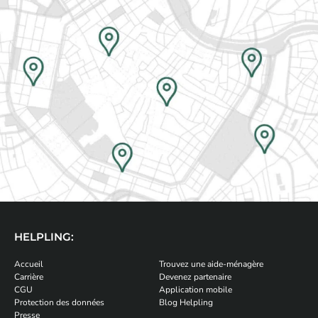
HELPLING:
Accueil
Trouvez une aide-ménagère
Carrière
Devenez partenaire
CGU
Application mobile
Protection des données
Blog Helpling
Presse