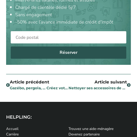
Intervenants salariés, formés et assurés
Chargé de clientèle dédié 5j/7
Sans engagement
-50% avec l’avance immédiate de crédit d’impôt
Réserver
Article précédent
Article suivant
Gazébo, pergola, … Créez votre salon de jardin !
Nettoyer ses accessoires de vacances : les bons gestes à adopter
HELPLING:
Accueil
Trouvez une aide-ménagère
Carrière
Devenez partenaire